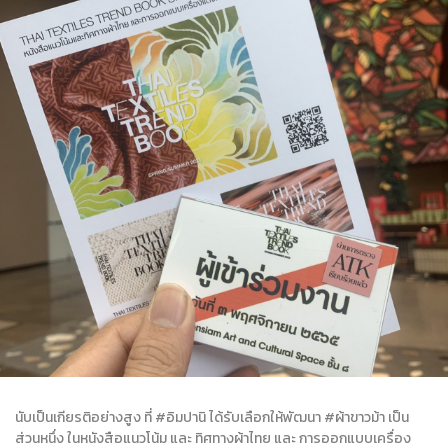
นับเป็นเกียรติอย่างสูง ที่ #อิมปานิ ได้รับเลือกให้พัฒนา #ผ้าขาวม้า เป็น
ส่วนหนึ่ง ในหนังสือแนวโน้ม และ ทิศทางผ้าไทย และ การออกแบบเครื่อง