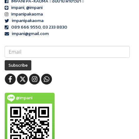
IMPANI PA-KAOMA :: อิมปานิ ผ้าขาวม้า ::
impani
, @impani
impanipakaoma
impanipakaoma
089 666 9550, 03 233 8830
impani@gmail.com
Subscribe
@impani