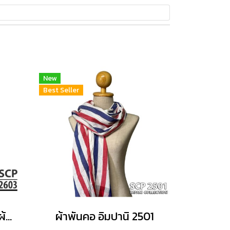
New
Best Seller
IMPANI Scarf 2603 | ผ้าพันคอพรีเมียม นุ่มสบาย ไม่ระคายผิว
ผ้าพันคอ อิมปานิ 2501