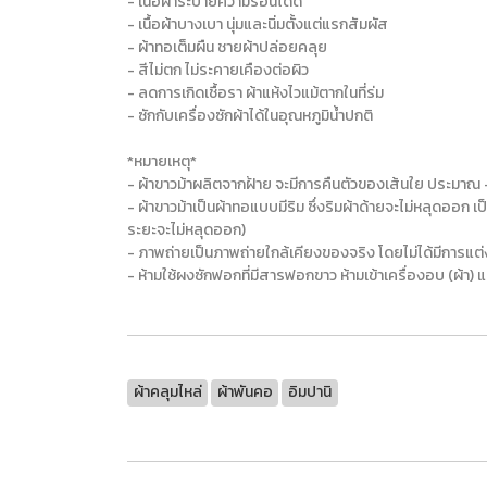
- เนื้อผ้าระบายความร้อนได้ดี
- เนื้อผ้าบางเบา นุ่มและนิ่มตั้งแต่แรกสัมผัส
- ผ้าทอเต็มผืน ชายผ้าปล่อยคลุย
- สีไม่ตก ไม่ระคายเคืองต่อผิว
- ลดการเกิดเชื้อรา ผ้าแห้งไวแม้ตากในที่ร่ม
- ซักกับเครื่องซักผ้าได้ในอุณหภูมิน้ำปกติ
*หมายเหตุ*
- ผ้าขาวม้าผลิตจากฝ้าย จะมีการคืนตัวของเส้นใย ประมาณ 
- ผ้าขาวม้าเป็นผ้าทอแบบมีริม ซึ่งริมผ้าด้ายจะไม่หลุดออก เป็
ระยะจะไม่หลุดออก)
- ภาพถ่ายเป็นภาพถ่ายใกล้เคียงของจริง โดยไม่ได้มีการแ
- ห้ามใช้ผงซักฟอกที่มีสารฟอกขาว ห้ามเข้าเครื่องอบ (ผ้า) แ
ผ้าคลุมไหล่
ผ้าพันคอ
อิมปานิ