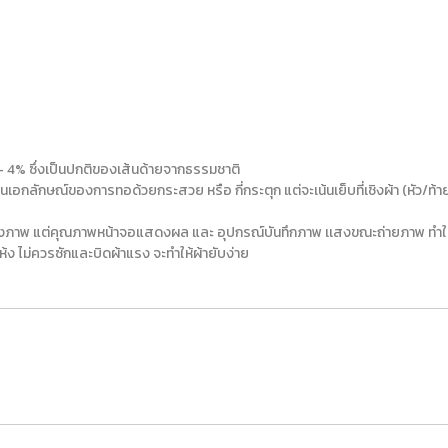
- 4% ซึ่งเป็นปกติของเส้นด้ายจากธรรมชาติ
นเอกลักษณ์ของการทอด้วยกระสวย หรือ กี่กระตุก แต่จะเน้นเย็บที่เชิงผ้า (หัว/ท้าย) ก
ต่งภาพ แต่คุณภาพหน้าจอแสดงผล และ อุปกรณ์บันทึกภาพ เเสงขณะถ่ายภาพ ทำให้ภ
ห้ง ไม่ควรซักและบิดผ้าแรง จะทำให้ผ้ายับง่าย