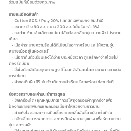
ร่วมสมัยที่เปี่ยมด้วยคุณภาพ
รายละเอียดสินค้า
- Cotton 80% / Poly 20% (เทคนิคเฉพาะของ อิมปานิ)
- ขนาด กว้าง 90 ซม. x ยาว 200 ซม. (เย็บริม +/- 3%)
- ทอด้วยด้ายเส้นเล็กทอแน่น ให้สัมผัสละเอียดนุ่มสบายผิว ไม่ระคาย
เคือง
- เนื้อผ้าระบายความร้อนได้ดีเยี่ยมในอากาศร้อน และให้ความอุ่น
สบายเมื่ออยู่ในห้องแอร์
- เนื้อผ้าคืนตัวเรียบเองได้ง่าย ประหยัดเวลา ดูแลรักษาง่ายโดยไม่
ต้องรีดบ่อย
- มั่นใจด้วยสีย้อมคุณภาพสูง สีไม่ตก สีสันสดใสยาวนาน ทนทานต่อ
การใช้งาน
- ผ้าทอเต็มผืน มีริมในตัว เย็บชายผ้าเรียบร้อยพร้อมใช้งานทันที
ข้อควรทราบและคำแนะนำการดูแล
- ซักเครื่องได้ (อุณหภูมิปกติ) "ควรใส่ถุงถนอมผ้าทุกครั้ง" เพื่อ
ป้องกันชายผ้าพันกันและถนอมเนื้อผ้าให้สวยงามยาวนาน
- ผ้าแห้งไว ช่วยลดการเกิดเชื้อราและกลิ่นอับชื้น แม้ตากในที่ร่ม
- หลีกเลี่ยงสารฟอกขาวและการบิดผ้าอย่างรุนแรง เพื่อรักษาความ
นุ่มและทรงผ้า