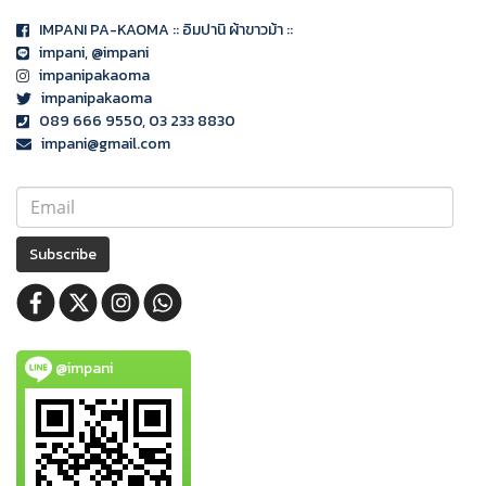
IMPANI PA-KAOMA :: อิมปานิ ผ้าขาวม้า ::
impani
, @impani
impanipakaoma
impanipakaoma
089 666 9550, 03 233 8830
impani@gmail.com
Subscribe
@impani