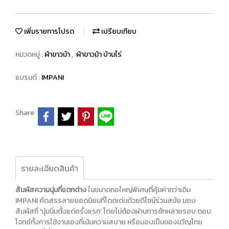
เพิ่มรายการโปรด
เปรียบเทียบ
หมวดหมู่ :
ผ้าขาวม้า
,
ผ้าขาวม้า บ้านไร่
แบรนด์ :
IMPANI
Share
รายละเอียดสินค้า
สัมผัสความนุ่มที่แตกต่าง
ในขนาดทอใหญ่พิเศษที่คุ้มค่ากว่าเดิม
IMPANI คัดสรรลายยอดนิยมที่โดดเด่นด้วยดีไซน์ร่วมสมัย มอบ
สัมผัสที่ 'นุ่มนิ่มตั้งแต่ครั้งแรก' โดยไม่ต้องผ่านการซักหลายรอบ ตอบ
โจทย์ทั้งการใช้งานเองที่เน้นความสบาย หรือมอบเป็นของขวัญไทย